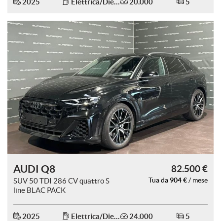
2025
Elettrica/Diesel
20.000
5
Salva
le
impostazioni
AUDI Q8
82.500 €
904 €
SUV 50 TDI 286 CV quattro S
Tua da
/ mese
line BLAC PACK
2025
Elettrica/Diesel
24.000
5