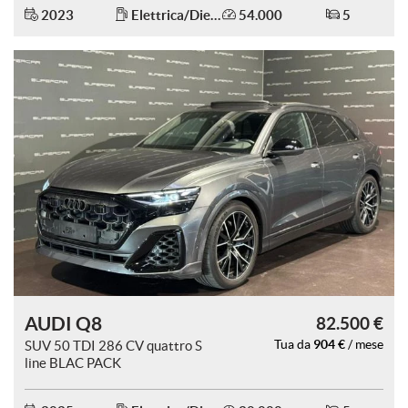
2023
Elettrica/Diesel
54.000
5
mpre
Cookie necessari
ilitato
Cookie delle preferenze
Cookie per il miglioramento dell'esperienza utente
Cookie analitici
Cookie di marketing
AUDI Q8
82.500 €
904 €
SUV 50 TDI 286 CV quattro S
Tua da
/ mese
Leggi
line BLAC PACK
la
cookie
policy