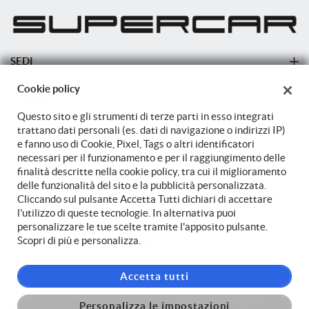
SEDI
Sede di Cittadella
Cookie policy
AZIENDA
Questo sito e gli strumenti di terze parti in esso integrati
Azienda
trattano dati personali (es. dati di navigazione o indirizzi IP)
e fanno uso di Cookie, Pixel, Tags o altri identificatori
Contatti
necessari per il funzionamento e per il raggiungimento delle
finalità descritte nella cookie policy, tra cui il miglioramento
delle funzionalità del sito e la pubblicità personalizzata.
Cliccando sul pulsante Accetta Tutti dichiari di accettare
TORNA IN CIMA
l'utilizzo di queste tecnologie. In alternativa puoi
personalizzare le tue scelte tramite l'apposito pulsante.
Copyright © 2026 Autostore Srl - P.IVA 04099540264 -
Leggi
Scopri di più e personalizza.
l'informativa sulla privacy
-
Cookie Policy
Sito creato da:
Accetta tutti
Personalizza le impostazioni