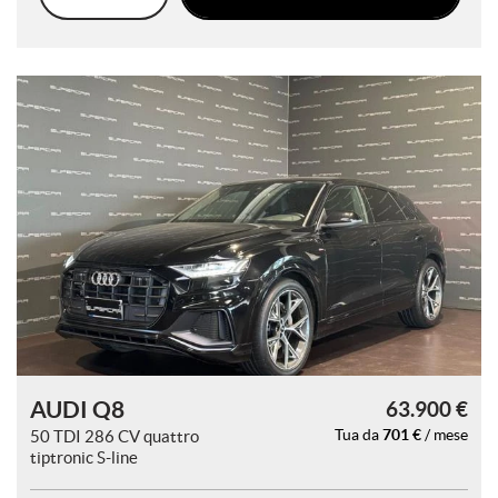
questi
strumenti
di
tracciamento
si
rimanda
alla
cookie
policy.
Puoi
rivedere
e
modificare
le
tue
scelte
in
qualsiasi
AUDI Q8
63.900 €
momento.
701 €
50 TDI 286 CV quattro
Tua da
/ mese
tiptronic S-line
a