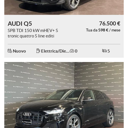
AUDI Q5
76.500 €
598 €
SPB TDI 150 kW mHEV+ S
Tua da
/ mese
tronic quattro S line editi
Nuovo
Elettrica/Diesel
0
5