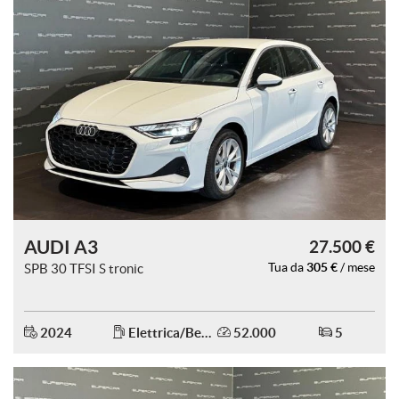
AUDI A3
27.500 €
305 €
SPB 30 TFSI S tronic
Tua da
/ mese
2024
Elettrica/Benzina
52.000
5