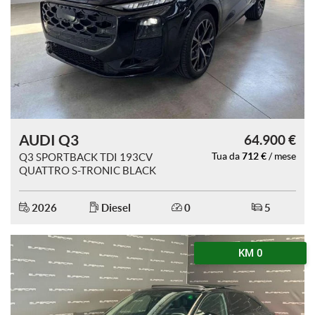
AUDI Q3
64.900 €
712 €
Q3 SPORTBACK TDI 193CV
Tua da
/ mese
QUATTRO S-TRONIC BLACK
LINE
2026
Diesel
0
5
KM 0