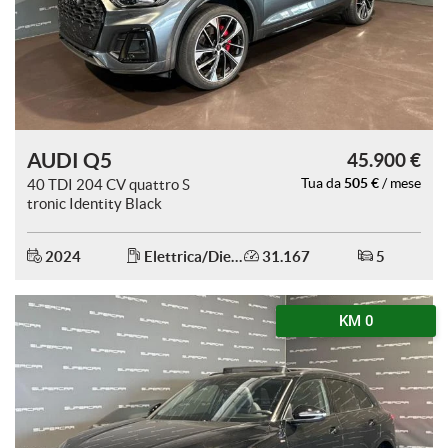
AUDI Q5
45.900 €
505 €
40 TDI 204 CV quattro S
Tua da
/ mese
tronic Identity Black
2024
Elettrica/Diesel
31.167
5
KM 0