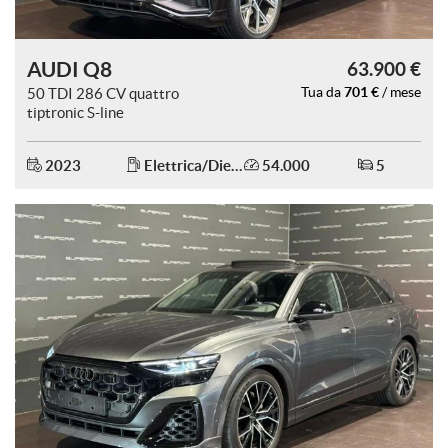
AUDI Q8
63.900 €
701 €
50 TDI 286 CV quattro
Tua da
/ mese
tiptronic S-line
2023
Elettrica/Diesel
54.000
5