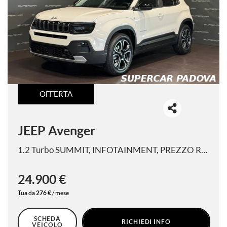
tracciamento
che
RECENSIONI AUTOSCOUT24
adottiamo
per
offrire
I NOSTRI SERVIZI
le
funzionalità
e
IL NOSTRO STAFF
svolgere
OFFERTA
le
NEWS
attività
di
seguito
JEEP Avenger
CONTATTI
descritte.
Per
1.2 Turbo SUMMIT, INFOTAINMENT, PREZZO REALE
ottenere
maggiori
informazioni
24.900 €
sull'utilità
Tua da
276 €
/ mese
e
sul
funzionamento
SCHEDA
RICHIEDI INFO
VEICOLO
di