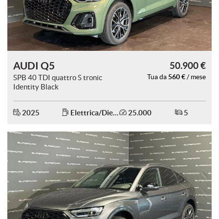
AUDI Q5
50.900 €
560 €
SPB 40 TDI quattro S tronic
Tua da
/ mese
Identity Black
2025
Elettrica/Diesel
25.000
5