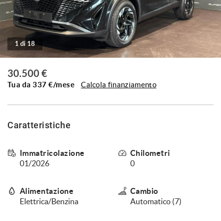
tracciamento
che
RECENSIONI AUTOSCOUT24
adottiamo
per
offrire
1 di 18
I NOSTRI SERVIZI
le
funzionalità
30.500 €
e
IL NOSTRO STAFF
svolgere
Tua da
337
€/mese
Calcola finanziamento
le
NEWS
attività
di
seguito
Caratteristiche
CONTATTI
descritte.
Per
ottenere
Immatricolazione
Chilometri
maggiori
01/2026
0
informazioni
sull'utilità
e
Alimentazione
Cambio
sul
Elettrica/Benzina
Automatico (7)
funzionamento
di