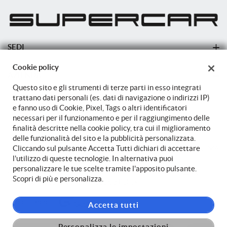
SEDI
Sede di Cittadella
Cookie policy
AZIENDA
Questo sito e gli strumenti di terze parti in esso integrati
Azienda
trattano dati personali (es. dati di navigazione o indirizzi IP)
e fanno uso di Cookie, Pixel, Tags o altri identificatori
Contatti
necessari per il funzionamento e per il raggiungimento delle
finalità descritte nella cookie policy, tra cui il miglioramento
delle funzionalità del sito e la pubblicità personalizzata.
Cliccando sul pulsante Accetta Tutti dichiari di accettare
TORNA IN CIMA
l'utilizzo di queste tecnologie. In alternativa puoi
personalizzare le tue scelte tramite l'apposito pulsante.
Copyright © 2026 Autostore Srl - P.IVA 04099540264 -
Leggi
Scopri di più e personalizza.
l'informativa sulla privacy
-
Cookie Policy
Sito creato da:
Accetta tutti
Personalizza le impostazioni