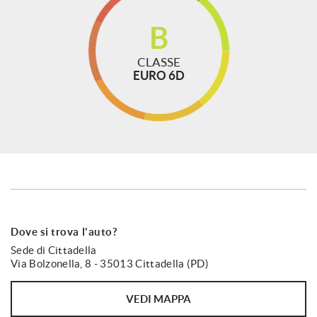
Sensori di parcheggio posteriori
Servosterzo
B
Sistema di chiamata d'emergenza
CLASSE
Navigatore satellitare
EURO 6D
Specchietti laterali elettrici
Specchietti ripiegabili elettricamente
Start/Stop Automatico
Telecamera per parcheggio assistito
Touch screen
USB
Vetri oscurati
Dove si trova l'auto?
Vivavoce
Sede di Cittadella
Via Bolzonella, 8 - 35013 Cittadella (PD)
Volante in pelle
Volante multifunzione
VEDI MAPPA
Volante riscaldabile