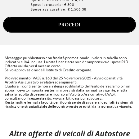
Spese di incasso rata: € 4,50
Spese istruttoria: € 300
Spese assicurative: €
1.506,38
PROCEDI
Messaggio pubblicitario con finalità promozionale. i valori in tabella sono
indicativi e IVA inclusa. La rata finanziaria non è comprensiva di spese RID.
Offerta valida per il mese in corso.
Salvo approvazione dell'Istituto di Credito erogante.
Provvedimento IVASS n.163 del 25 Novembre 2025 - Avvio operatività
Arbitro Assicurativo e relativi adempimenti:
Qualora il contraente non si ritenga soddisfatto dell’esito del reclamo o non
abbia ricevuto risposta nei termini previsti dalla normativa vigente, è fatta
salva la facoltà di presentare ricorso all’Arbitro Assicurativo (AAS),
consultando il seguente sito: www.arbitroassicurativo.org.
Resta inoltre ferma la facoltà per il contraente di avvalersi degli altri sistemi di
risoluzione stragiudiziale delle controversie previsti dalla normativa vigente.
Altre offerte di veicoli di Autostore