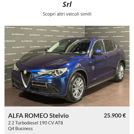
Srl
Scopri altri veicoli simili
ALFA ROMEO Stelvio
€
25.900 €
2.2 Turbodiesel 190 CV AT8
Q4 Business