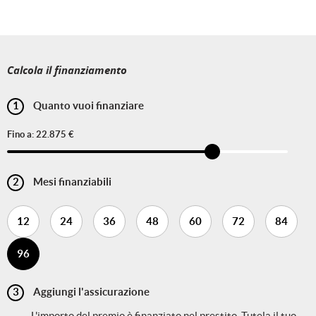
Calcola il finanziamento
1
Quanto vuoi finanziare
Fino a:
22.875 €
2
Mesi finanziabili
12
24
36
48
60
72
84
96
3
Aggiungi l'assicurazione
L'importo del premio è finanziato nel prestito. Tutela il tuo