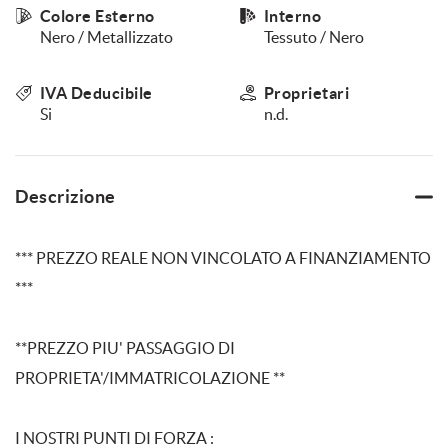
Colore Esterno
Interno
questi
Nero / Metallizzato
Tessuto / Nero
strumenti
di
tracciamento
IVA Deducibile
Proprietari
si
Si
n.d.
rimanda
alla
cookie
policy.
Descrizione
Puoi
rivedere
e
*** PREZZO REALE NON VINCOLATO A FINANZIAMENTO
modificare
le
***
tue
scelte
in
**PREZZO PIU' PASSAGGIO DI
qualsiasi
PROPRIETA'/IMMATRICOLAZIONE **
momento.
I NOSTRI PUNTI DI FORZA :
a