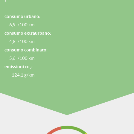
Freno di stazionamento elettrico
Isofix
consumo urbano:
KEYLESS
6,9 l/100 km
consumo extraurbano:
Leve al volante
4,8 l/100 km
Limitatore di velocità
consumo combinato:
Luci diurne LED
5,6 l/100 km
Monitoraggio pressione pneumatici
emissioni co
:
2
Park Distance Control
124.1 g/km
Radio DAB
Sedile posteriore sdoppiato
Sedili riscaldati
Sensore di luce
Sensore di pioggia
Sensori di parcheggio anteriori