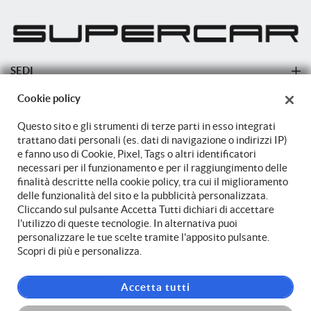
SEDI
Sede di Cittadella
Cookie policy
AZIENDA
Questo sito e gli strumenti di terze parti in esso integrati
Azienda
trattano dati personali (es. dati di navigazione o indirizzi IP)
e fanno uso di Cookie, Pixel, Tags o altri identificatori
Contatti
necessari per il funzionamento e per il raggiungimento delle
finalità descritte nella cookie policy, tra cui il miglioramento
delle funzionalità del sito e la pubblicità personalizzata.
Cliccando sul pulsante Accetta Tutti dichiari di accettare
TORNA IN CIMA
l'utilizzo di queste tecnologie. In alternativa puoi
personalizzare le tue scelte tramite l'apposito pulsante.
Copyright © 2026 Autostore Srl - P.IVA 04099540264 -
Leggi
Scopri di più e personalizza.
l'informativa sulla privacy
-
Cookie Policy
Sito creato da:
Accetta tutti