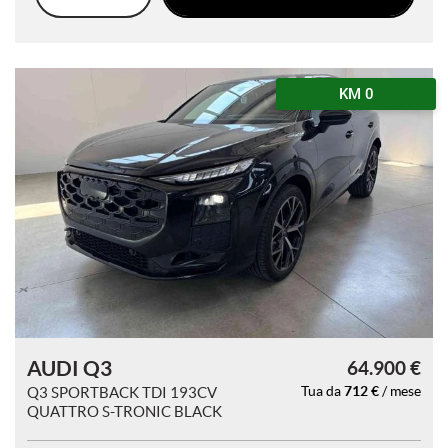
questi
strumenti
di
tracciamento
KM 0
si
rimanda
alla
cookie
policy.
Puoi
rivedere
e
modificare
le
tue
scelte
in
qualsiasi
AUDI Q3
64.900 €
momento.
712 €
Q3 SPORTBACK TDI 193CV
Tua da
/ mese
QUATTRO S-TRONIC BLACK
LINE
a