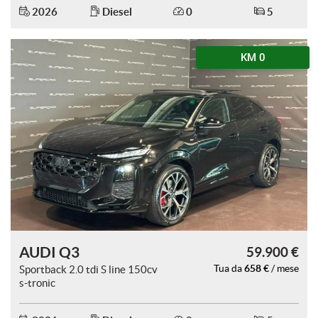
2026
Diesel
0
5
KM 0
mpre
Cookie necessari
ilitato
Cookie delle preferenze
Cookie per il miglioramento dell'esperienza utente
Cookie analitici
Cookie di marketing
AUDI Q3
59.900 €
658 €
Sportback 2.0 tdi S line 150cv
Tua da
/ mese
Leggi
s-tronic
la
cookie
policy