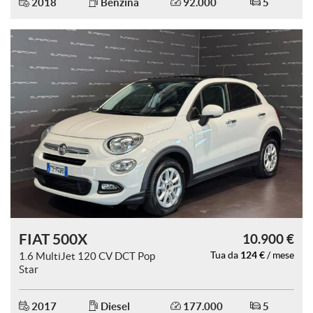
2018
Benzina
92.000
5
Salva
le
impostazioni
FIAT 500X
10.900 €
124 €
1.6 MultiJet 120 CV DCT Pop
Tua da
/ mese
Star
2017
Diesel
177.000
5