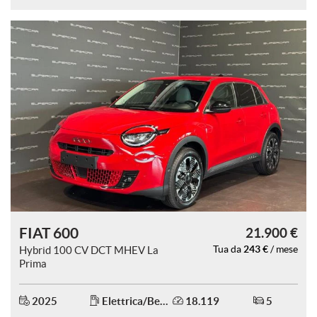
FIAT 600
21.900 €
243 €
Hybrid 100 CV DCT MHEV La
Tua da
/ mese
Prima
2025
Elettrica/Benzina
18.119
5