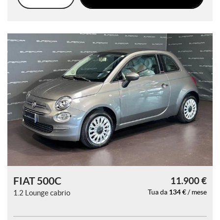
questi
strumenti
di
tracciamento
si
rimanda
alla
cookie
policy.
Puoi
rivedere
e
modificare
le
tue
scelte
in
qualsiasi
FIAT 500C
11.900 €
momento.
134 €
1.2 Lounge cabrio
Tua da
/ mese
a