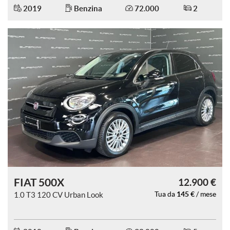
2019
Benzina
72.000
2
mpre
Cookie necessari
ilitato
Cookie delle preferenze
Cookie per il miglioramento dell'esperienza utente
Cookie analitici
Cookie di marketing
FIAT 500X
12.900 €
145 €
1.0 T3 120 CV Urban Look
Tua da
/ mese
Leggi
la
cookie
policy