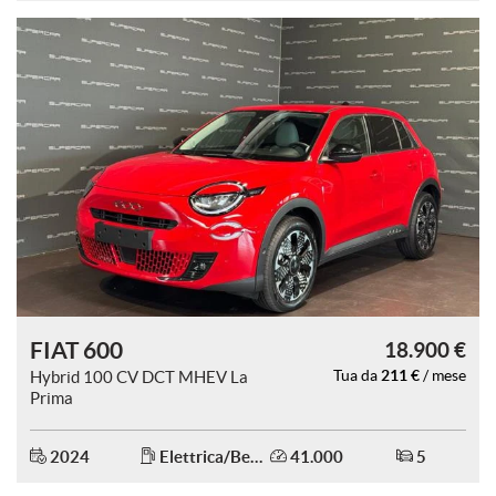
FIAT 600
18.900 €
211 €
Hybrid 100 CV DCT MHEV La
Tua da
/ mese
Prima
2024
Elettrica/Benzina
41.000
5