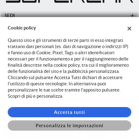
SEDI
Sede di Cittadella
Cookie policy
AZIENDA
Questo sito e gli strumenti di terze parti in esso integrati
Azienda
trattano dati personali (es. dati di navigazione o indirizzi IP)
e fanno uso di Cookie, Pixel, Tags o altri identificatori
Contatti
necessari per il funzionamento e per il raggiungimento delle
finalità descritte nella cookie policy, tra cui il miglioramento
delle funzionalità del sito e la pubblicità personalizzata.
Cliccando sul pulsante Accetta Tutti dichiari di accettare
TORNA IN CIMA
l'utilizzo di queste tecnologie. In alternativa puoi
personalizzare le tue scelte tramite l'apposito pulsante.
Copyright © 2026 Autostore Srl - P.IVA 04099540264 -
Leggi
Scopri di più e personalizza.
l'informativa sulla privacy
-
Cookie Policy
Sito creato da:
Accetta tutti
Personalizza le impostazioni
CONTATTACI